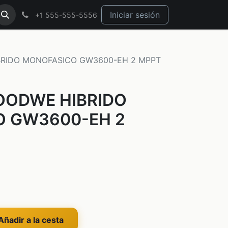
Iniciar sesión
+1 555-555-5556
BRIDO MONOFASICO GW3600-EH 2 MPPT
OODWE HIBRIDO
 GW3600-EH 2
ñadir a la cesta