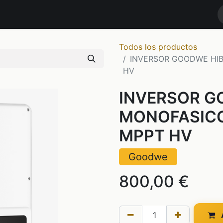
RODUCTOS
MARCAS
NOTICIAS
Contáctenos
TIENDA
Todos los productos
INVERSOR GOODWE HI
HV
INVERSOR G
MONOFASICO
MPPT HV
Goodwe
800,00
€
A