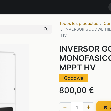
RODUCTOS
MARCAS
NOTICIAS
Contáctenos
TIENDA
Todos los productos
Con
INVERSOR GOODWE HI
HV
INVERSOR G
MONOFASICO
MPPT HV
Goodwe
800,00
€
A