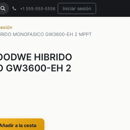
Iniciar sesión
+1 555-555-5556
exión
BRIDO MONOFASICO GW3600-EH 2 MPPT
OODWE HIBRIDO
 GW3600-EH 2
ñadir a la cesta