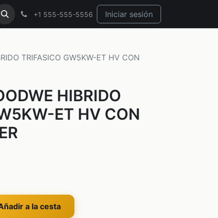
Iniciar sesión
+1 555-555-5556
RIDO TRIFASICO GW5KW-ET HV CON
OODWE HIBRIDO
GW5KW-ET HV CON
ER
ñadir a la cesta