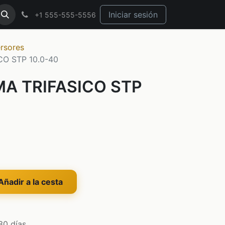
Iniciar sesión
+1 555-555-5556
ersores
CO STP 10.0-40
A TRIFASICO STP
ñadir a la cesta
30 días