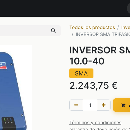
RODUCTOS
MARCAS
NOTICIAS
Contáctenos
TIENDA
Todos los productos
Inv
INVERSOR SMA TRIFASI
INVERSOR SM
10.0-40
SMA
2.243,75
€
A
Términos y condiciones
Garantía de devolución de 