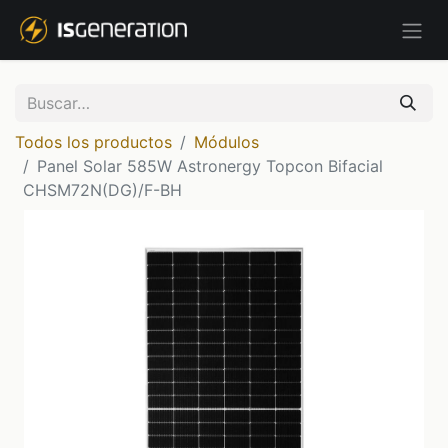
Todos los productos
Módulos
Panel Solar 585W Astronergy Topcon Bifacial
CHSM72N(DG)/F-BH