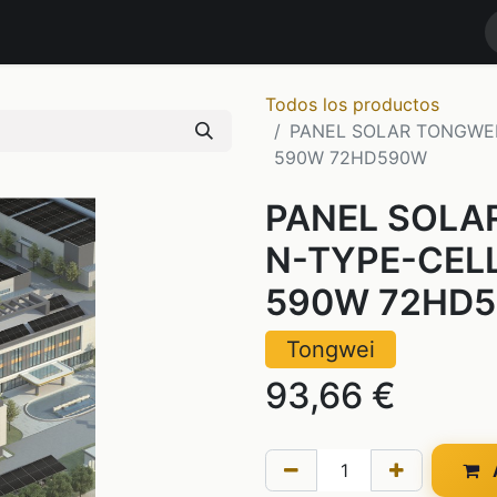
RODUCTOS
MARCAS
NOTICIAS
Contáctenos
TIENDA
Todos los productos
PANEL SOLAR TONGWEI
590W 72HD590W
PANEL SOLA
N-TYPE-CELL
590W 72HD
Tongwei
93,66
€
A